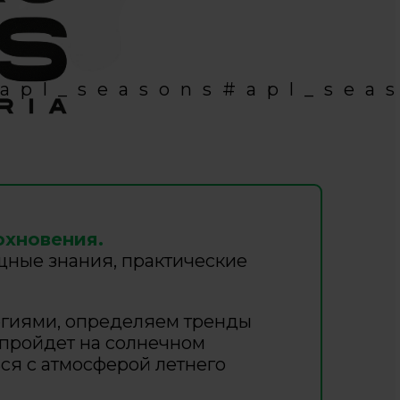
apl_seasons
#apl_sea
охновения.
щные знания, практические
тегиями, определяем тренды
 пройдет на солнечном
ся с атмосферой летнего