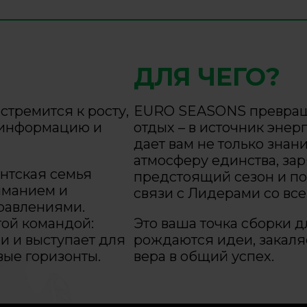
ДЛЯ ЧЕГО?
стремится к росту,
EURO SEASONS превраща
ю информацию и
отдых – в источник энер
дает вам не только знан
атмосферу единства, за
нтская семья
предстоящий сезон и по
иманием и
связи с Лидерами со все
равлениями.
той командой:
Это ваша точка сборки д
и и выступает для
рождаются идеи, закаля
ые горизонты.
вера в общий успех.