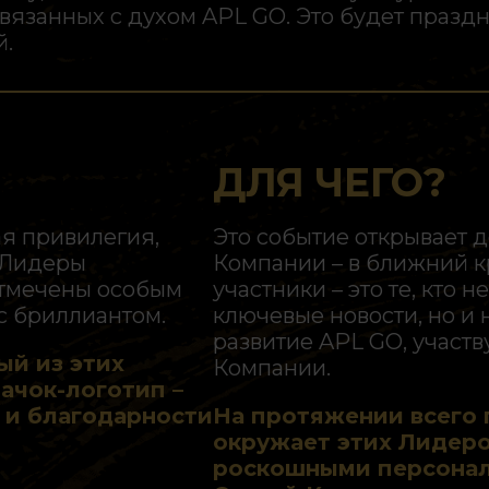
вязанных с духом APL GO. Это будет празд
.
ДЛЯ ЧЕГО?
ая привилегия,
Это событие открывает д
 Лидеры
Компании – в ближний к
отмечены особым
участники – это те, кто 
с бриллиантом.
ключевые новости, но и
развитие APL GO, участв
ый из этих
Компании.
ачок-логотип –
 и благодарности
На протяжении всего 
окружает этих Лидер
роскошными персонал