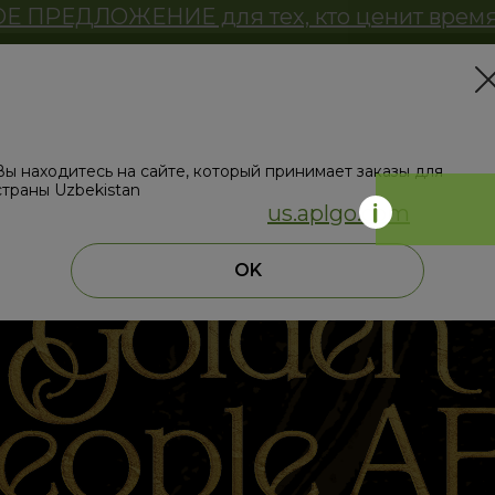
 ПРЕДЛОЖЕНИЕ для тех, кто ценит время
Магазин
ЗД
Мы определили, что Вы находитесь в стране
United States
Вы находитесь на сайте, который принимает заказы для
страны Uzbekistan
Сайт для вашей страны:
us.aplgo.com
OK