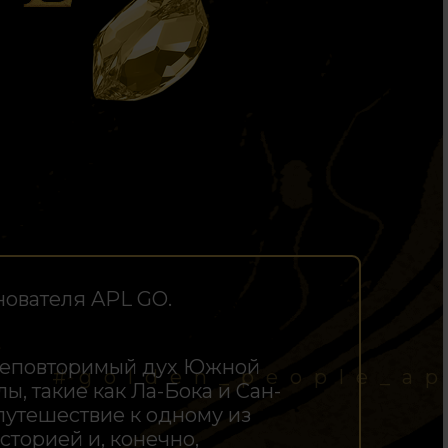
нователя APL GO.
и неповторимый дух Южной
#golden_people_ap
, такие как Ла-Бока и Сан-
путешествие к одному из
сторией и, конечно,