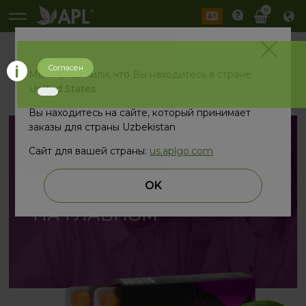
0
Согласен
назад
Мы определили, что Вы находитесь в стране
United States
Вы находитесь на сайте, который принимает
заказы для страны Uzbekistan
Сайт для вашей страны:
us.aplgo.com
СФОКУСИРУЙСЯ
OK
НА ГЛАВНОМ