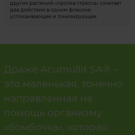
других растений «против стресса» сочетает
два действия в одном флаконе:
успокаивающее и тонизирующее.
Драже Acumullit SA® –
это маленькая, точечно
направленная на
помощь организму
«бомбочка», которая,