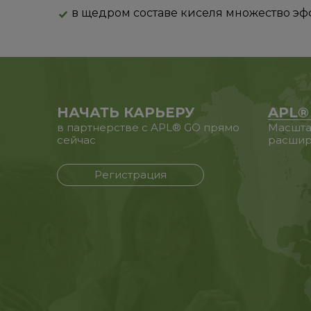
в щедром составе киселя множество эф
НАЧАТЬ КАРЬЕРУ
APL®
в партнерстве с APL® GO прямо
Масшта
сейчас
расшир
Регистрация