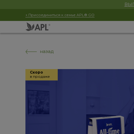
ВЫГ
+ Присоединиться к семье APL® GO
назад
Скоро
в продаже