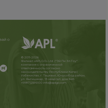
вай о
© 2011-2026
Филиал «APLGO» Ltd. ("Эй Пи Эл Гоу"
компания с ограниченной
ответсвенность согласно
законодательству Республики Кипр)
Узбекистан, г. Ташкент, Юнусобод район,
ул. Янгишахар, 13-квартал, дом 64Б
+998712596100
info@aplgo.com