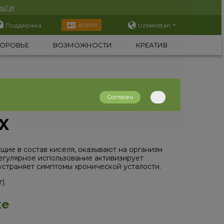
ьги
Поддержка
Uzbekistan
ВОЙТИ
ОРОВЬЕ
ВОЗМОЖНОСТИ
КРЕАТИВ
Согласен
X
щие в состав киселя, оказывают на организм
егулярное использование активизирует
устраняет симптомы хронической усталости.
).
же