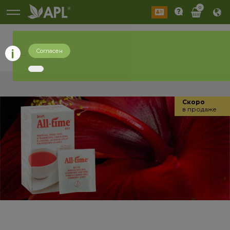
0
Согласен
назад
Скоро
в продаже