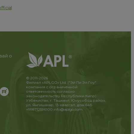
ficial
вай о
© 2011-2026
Филиал «APLGO» Ltd. ("Эй Пи Эл Гоу"
компания с ограниченной
ответсвенность согласно
законодательству Республики Кипр)
Узбекистан, г. Ташкент, Юнусобод район,
ул. Янгишахар, 13-квартал, дом 64Б
+998712596100
info@aplgo.com