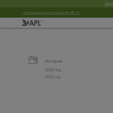
ВЫГ
+ Присоединиться к семье APL® GO
История
2026 год
2025 год