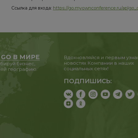
Ссылка для входа:
https://go.myownconference.ru/aplgo_of
 GO В МИРЕ
Вдохновляйся и первым узна
новостях Компании в наших
бируй бизнес,
социальных сетях!
яй географию.
ПОДПИШИСЬ: