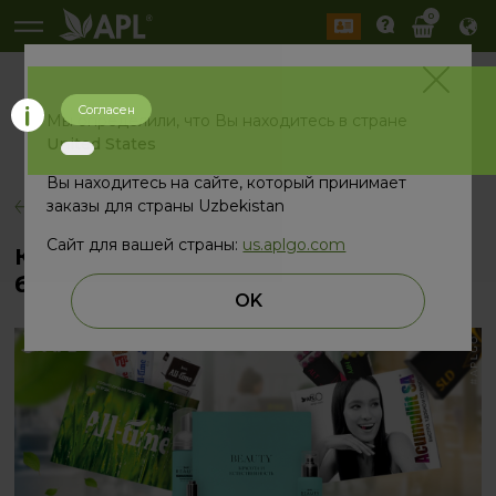
0
Согласен
История
Мы определили, что Вы находитесь в стране
2026 год
2025 год
United States
Вы находитесь на сайте, который принимает
заказы для страны Uzbekistan
назад
Сайт для вашей страны:
us.aplgo.com
Каталоги APL — ваши помощники в
бизнесе
OK