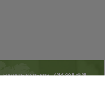
APL® GO В МИРЕ
НАЧАТЬ КАРЬЕРУ
Масштабируй бизнес,
в партнерстве с APL®
расширяй географию.
GO прямо сейчас
Регистрация