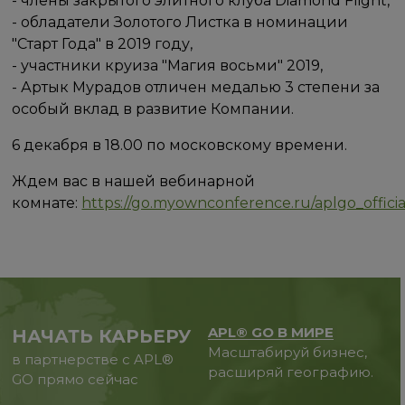
- члены закрытого элитного клуба Diamond Flight,
- обладатели Золотого Листка в номинации
"Старт Года" в 2019 году,
- участники круиза "Магия восьми" 2019,
- Артык Мурадов отличен медалью 3 степени за
особый вклад в развитие Компании.
6 декабря в 18.00 по московскому времени.
Ждем вас в нашей вебинарной
комнате:
https://go.myownconference.ru/aplgo_officia
APL® GO В МИРЕ
НАЧАТЬ КАРЬЕРУ
Масштабируй бизнес,
в партнерстве с APL®
расширяй географию.
GO прямо сейчас