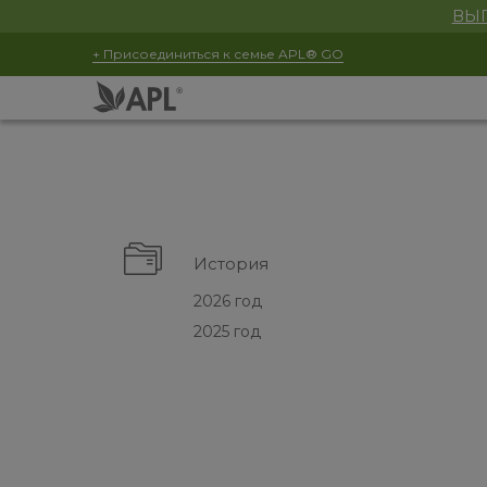
ВЫГ
+ Присоединиться к семье APL® GO
История
2026 год
2025 год