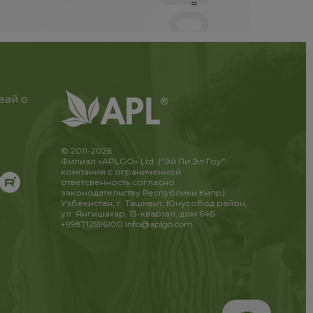
вай о
© 2011-2026
Филиал «APLGO» Ltd. ("Эй Пи Эл Гоу"
компания с ограниченной
ответсвенность согласно
законодательству Республики Кипр)
Узбекистан, г. Ташкент, Юнусобод район,
ул. Янгишахар, 13-квартал, дом 64Б
+998712596100
info@aplgo.com