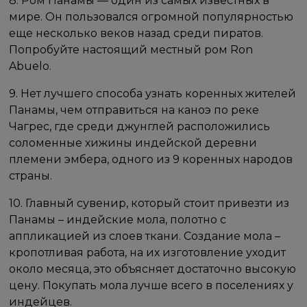
8. Ром Панамы — один из самых известных в
мире. Он пользовался огромной популярностью
еще несколько веков назад среди пиратов.
Попробуйте настоящий местный ром Ron
Abuelo.
9. Нет лучшего способа узнать коренных жителей
Панамы, чем отправиться на каноэ по реке
Чагрес, где среди джунглей расположились
соломенные хижины индейской деревни
племени эмбера, одного из 9 коренных народов
страны.
10. Главный сувенир, который стоит привезти из
Панамы – индейские мола, полотно с
аппликацией из слоев ткани. Создание мола –
кропотливая работа, на их изготовление уходит
около месяца, это объясняет достаточно высокую
цену. Покупать мола лучше всего в поселениях у
индейцев.