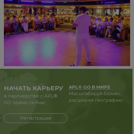
APL® GO В МИРЕ
НАЧАТЬ КАРЬЕРУ
Масштабируй бизнес,
в партнерстве с APL®
расширяй географию.
GO прямо сейчас
Регистрация