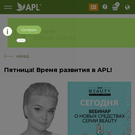
0
Согласен
История
2026 год
2025 год
назад
Пятница! Время развития в APL!