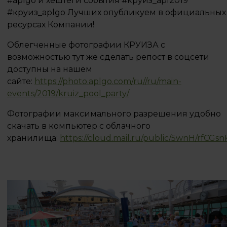
#aplgo и хештеги события #круиз_apl2019
#круиз_aplgo Лучших опубликуем в официальных
ресурсах Компании!
Облегченные фотографии КРУИЗА с
возможностью тут же сделать репост в соцсети
доступны на нашем
сайте:
https://photo.aplgo.com/ru//ru/main-
events/2019/kruiz_pool_party/
Фотографии максимального разрешения удобно
скачать в компьютер с облачного
хранилища:
https://cloud.mail.ru/public/5wnH/rfCGs