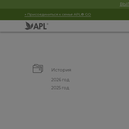
ВЫГ
+ Присоединиться к семье APL® GO
История
2026 год
2025 год