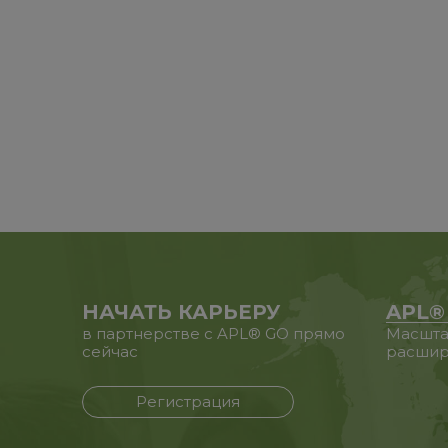
НАЧАТЬ КАРЬЕРУ
APL®
в партнерстве с APL® GO прямо
Масшта
сейчас
расшир
Регистрация