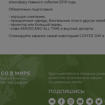
атмосферу главного события 2019 года.
Обязательно подготовьте:
- хорошую компанию,
- праздничные наряды, бенгальские огни и другую атри
- проектор или большой экран,
- кофе AMERICANO ALL-TIME и вкусные десерты.
Спланируйте заранее самый новогодний COFFEE DAY в 
 GO В МИРЕ
Вдохновляйся и первым узна
новостях Компании в наших
бируй бизнес,
социальных сетях!
яй географию.
ПОДПИШИСЬ: