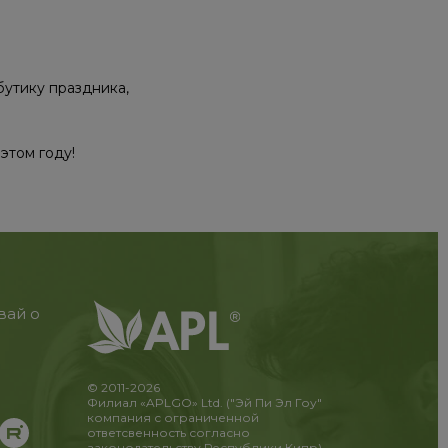
бутику праздника,
этом году!
вай о
© 2011-2026
Филиал «APLGO» Ltd. ("Эй Пи Эл Гоу"
компания с ограниченной
ответсвенность согласно
законодательству Республики Кипр)