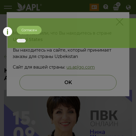
0
Согласен
История
Мы определили, что Вы находитесь в стране
2026 год
2025 год
United States
Вы находитесь на сайте, который принимает
заказы для страны Uzbekistan
назад
Сайт для вашей страны:
us.aplgo.com
Компанию презентует Золотой
Амбассадор APL
OK