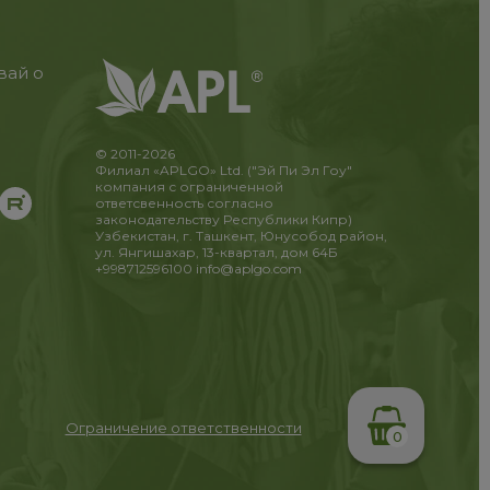
вай о
© 2011-2026
Филиал «APLGO» Ltd. ("Эй Пи Эл Гоу"
компания с ограниченной
ответсвенность согласно
законодательству Республики Кипр)
Узбекистан, г. Ташкент, Юнусобод район,
ул. Янгишахар, 13-квартал, дом 64Б
+998712596100
info@aplgo.com
Ограничение ответственности
0