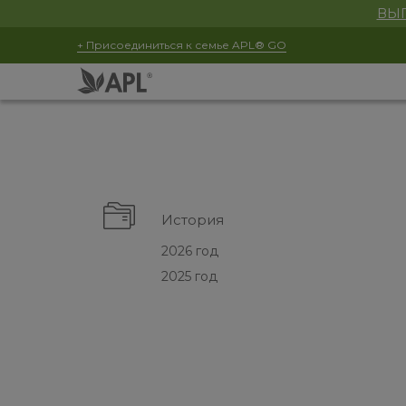
ВЫГ
+ Присоединиться к семье APL® GO
История
2026 год
2025 год