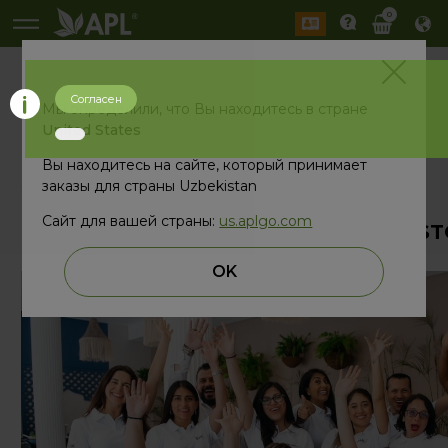
0
Согласен
История
Мы определили, что Вы находитесь в стране
2026 год
2025 год
United States
Вы находитесь на сайте, который принимает
заказы для страны Uzbekistan
назад
Сайт для вашей страны:
us.aplgo.com
Порция новых фотографий - BRAINS
OK