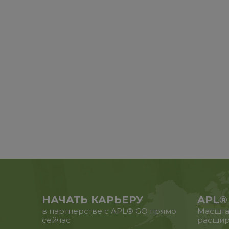
НАЧАТЬ КАРЬЕРУ
APL®
в партнерстве с APL® GO прямо
Масшта
сейчас
расшир