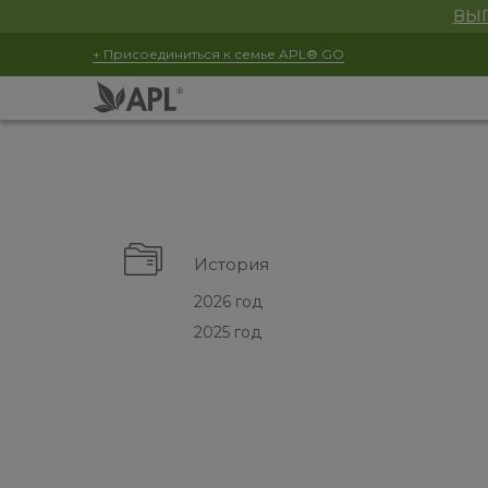
ВЫГ
+ Присоединиться к семье APL® GO
История
2026 год
2025 год