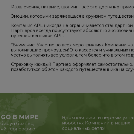
Развлечения, питание, шопинг - всё это доступно прямо
Эмоции, которыми заряжаешься в круизном путешествии
Компания APL никогда не ограничивается стандартной 
Партнеров всегда присутствуют абсолютно эксклюзивны
путешественников APL.
*Внимание! Участие во всех мероприятиях Компании на
выполнившие промоушен! Это касается и уникальных п
честно выполнять все условия, тем более что в этом год
Страховку каждый Партнер оформляет самостоятельно.
позаботиться об этом каждого путешественника на сл
 GO В МИРЕ
Вдохновляйся и первым узна
новостях Компании в наших
бируй бизнес,
социальных сетях!
яй географию.