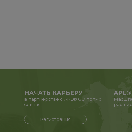
НАЧАТЬ КАРЬЕРУ
APL®
в партнерстве с APL® GO прямо
Масшта
сейчас
расшир
Регистрация