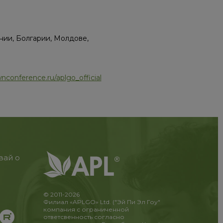
нии, Болгарии, Молдове,
nconference.ru/aplgo_official
вай о
© 2011-2026
Филиал «APLGO» Ltd. ("Эй Пи Эл Гоу"
компания с ограниченной
ответсвенность согласно