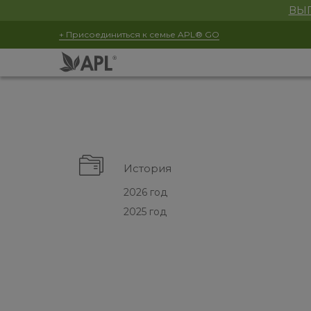
ВЫГ
+ Присоединиться к семье APL® GO
История
2026 год
2025 год