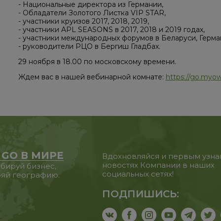
- Национальные директора из Германии,
- Обладатели Золотого Листка VIP STAR,
- участники круизов 2017, 2018, 2019,
- участники APL SEASONS в 2017, 2018 и 2019 годах,
- участники международных форумов в Беларуси, Герма
- руководители РЦО в Бергиш Гладбах.
29 ноября в 18.00 по московскому времени.
Ждем вас в нашей вебинарной комнате:
https://go.myow
 GO В МИРЕ
Вдохновляйся и первым узна
новостях Компании в наших
бируй бизнес,
социальных сетях!
яй географию.
ПОДПИШИСЬ: