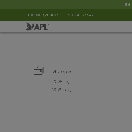
ВЫГ
+ Присоединиться к семье APL® GO
История
2026 год
2025 год