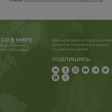
Ссылка:
https://go.myownconference.ru/aplgo_official
 GO В МИРЕ
Вдохновляйся и первым узна
новостях Компании в наших
бируй бизнес,
социальных сетях!
яй географию.
ПОДПИШИСЬ: