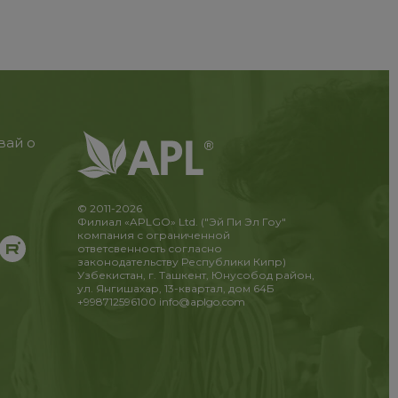
вай о
© 2011-2026
Филиал «APLGO» Ltd. ("Эй Пи Эл Гоу"
компания с ограниченной
ответсвенность согласно
законодательству Республики Кипр)
Узбекистан, г. Ташкент, Юнусобод район,
ул. Янгишахар, 13-квартал, дом 64Б
+998712596100
info@aplgo.com