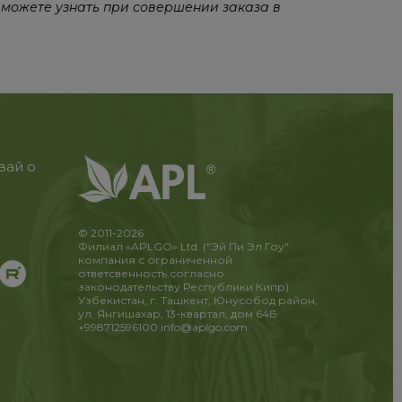
 можете узнать при совершении заказа в
вай о
© 2011-2026
Филиал «APLGO» Ltd. ("Эй Пи Эл Гоу"
компания с ограниченной
ответсвенность согласно
законодательству Республики Кипр)
Узбекистан, г. Ташкент, Юнусобод район,
ул. Янгишахар, 13-квартал, дом 64Б
+998712596100
info@aplgo.com