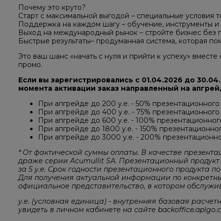
Почему это круто?
Старт с максимальной выгодой – специальные условия т
Поддержка на каждом шагу – обучение, инструменты и
Выход на международный рынок – стройте бизнес без г
Быстрые результаты– продуманная система, которая пом
Это ваш шанс «начать с нуля и прийти к успеху» вместе
промо.
Если вы зарегистрировались с 01.04.2026 до 30.04
момента активации заказ направленный на апгрейд
При апгрейде до 200 у.е. - 50% презентационного 
При апгрейде до 400 у.е. - 75% презентационного 
При апгрейде до 600 у.е. - 100% презентационного
При апгрейде до 1800 у.е. - 150% презентационног
При апгрейде до 3000 у.е. - 200% презентационно
* От фактической суммы оплаты. В качестве презент
драже серии Acumullit SA. Презентационный продукт 
за 5 у.е. Срок годности презентационного продукта п
Для получения актуальной информации по конкретны
официальное представительство, в котором обслужив
у.е. (условная единица) - внутренняя базовая расчет
увидеть в личном кабинете на сайте backoffice.aplgo