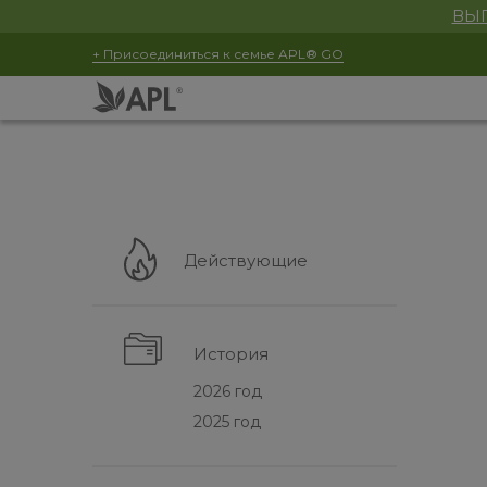
ВЫГ
+ Присоединиться к семье APL® GO
Действующие
История
2026 год
2025 год