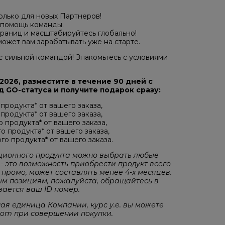
олько для новых Партнеров!
 помощь команды.
раниц и масштабируйтесь глобально!
ожет вам зарабатывать уже на старте.
 с сильной командой! Знакомьтесь с условиями
.2026, разместите в течение 90 дней с
 GO-статуса и получите подарок сразу:
продукта* от вашего заказа,
продукта* от вашего заказа,
 продукта* от вашего заказа,
о продукта* от вашего заказа,
го продукта* от вашего заказа.
ационного продукта можно выбрать любые
- это возможность приобрести продукт всего
о промо, может составлять менее 4-х месяцев.
м позициям, пожалуйста, обращайтесь в
ается ваш ID номер.
ная единица Компании, курс у.е. вы можете
.com при совершении покупки.