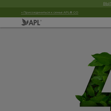
ВЫГ
+ Присоединиться к семье APL® GO