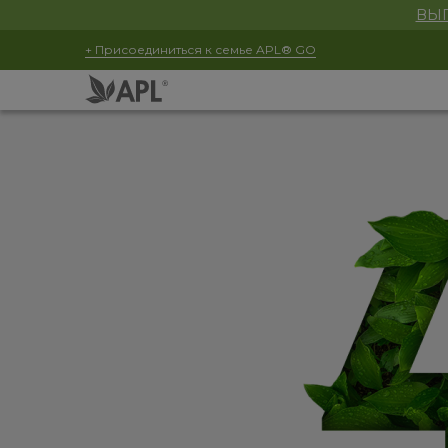
ВЫГ
+ Присоединиться к семье APL® GO