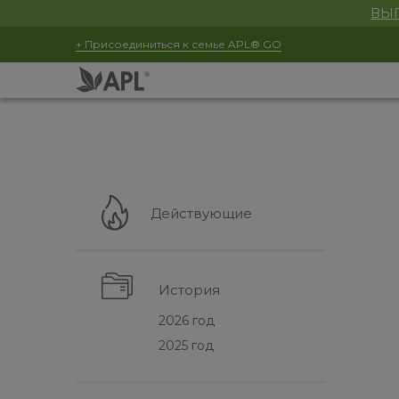
ВЫГ
+ Присоединиться к семье APL® GO
Действующие
История
2026 год
2025 год