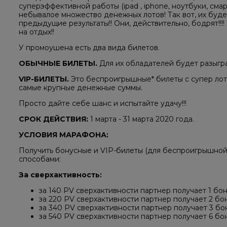
суперэффективной работы (ipad , iphone, ноутбуки, смар
небывалое множество денежных лотов! Так вот, их буд
предыдущие результаты!! Они, действительно, бодрят!!!
на отдых!!
У промоушена есть два вида билетов.
ОБЫЧНЫЕ БИЛЕТЫ.
Для их обладателей будет разыгр
VIP-БИЛЕТЫ.
Это беспроигрышные* билеты с супер лот
самые крупные денежные суммы.
Просто дайте себе шанс и испытайте удачу!!!
СРОК ДЕЙСТВИЯ:
1 марта - 31 марта 2020 года.
УСЛОВИЯ МАРАФОНА:
Получить бонусные и VIP-билеты (для беспроигрышной
способами:
За сверхактивность:
за 140 PV сверхактивности партнер получает 1 бо
за 220 PV сверхактивности партнер получает 2 бо
за 340 PV сверхактивности партнер получает 3 бон
за 540 PV сверхактивности партнер получает 6 бон