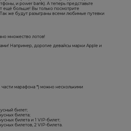
тфоны, и power bank). А теперь представьте
ет ещё больше! Вы только посмотрите
! Так же будут разыграны всеми любимые путевки
ано множество лотов!
ами! Например, дорогие девайсы марки Apple и
 части марафона *) можно несколькими
нусный билет;
нусных билета;
усных билета и 1 VIP-билет;
усных билетов, 2 VIP-билета.