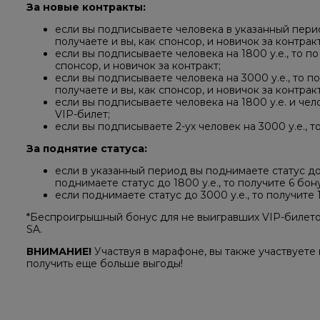
За новые контракты:
если вы подписываете человека в указанный период
получаете и вы, как спонсор, и новичок за контракт
если вы подписываете человека на 1800 у.е., то по
спонсор, и новичок за контракт;
если вы подписываете человека на 3000 у.е., то п
получаете и вы, как спонсор, и новичок за контракт
если вы подписываете человека на 1800 у.е. и чело
VIP-билет;
если вы подписываете 2-ух человек на 3000 у.е., 
За поднятие статуса:
если в указанный период вы поднимаете статус до 
поднимаете статус до 1800 у.е., то получите 6 бон
если поднимаете статус до 3000 у.е., то получите 
*Беспроигрышный бонус для не выигравших VIP-билетов
SA.
ВНИМАНИЕ!
Участвуя в марафоне, вы также участвуете 
получить еще больше выгоды!