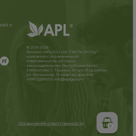
вай о
© 2011-2026
Филиал «APLGO» Ltd. ("Эй Пи Эл Гоу"
компания с ограниченной
ответсвенность согласно
законодательству Республики Кипр)
Узбекистан, г. Ташкент, Юнусобод район,
ул. Янгишахар, 13-квартал, дом 64Б
+998712596100
info@aplgo.com
Ограничение ответственности
0