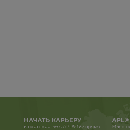
НАЧАТЬ КАРЬЕРУ
APL®
в партнерстве с APL® GO прямо
Масшта