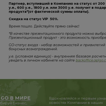
Партнер, вступивший в Компанию на статус от 200
у.е., 600 у.е., 1800 у.е. или 3000 у.е. получит в по
продукта*(от фактической суммы оплаты).
Скидка на статус VIP 50%.
Время пошло. Действуйте прямо сейчас!
*В качестве презентационного продукта можно выбра
Презентационный продукт - это возможность приобрест
GO-статус входа - набор возможностей и привилегий
бонусных вознаграждений.
у.е. (условная единица) - внутренняя базовая расчет
увидеть в личном кабинете на сайте
backoffice.aplgo
 GO В МИРЕ
Вдохновляйся и первым узна
новостях Компании в наших
бируй бизнес,