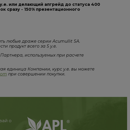
 у.е. или делающий апгрейд до статуса 400
дарок сразу - 150% презентационного
ть любые драже серии Acumullit SA.
и продукт всего за 5 у.е.
 Партнера, используемых при расчете
ная единица Компании, курс у.е. вы можете
.com
при совершении покупки.
вай о