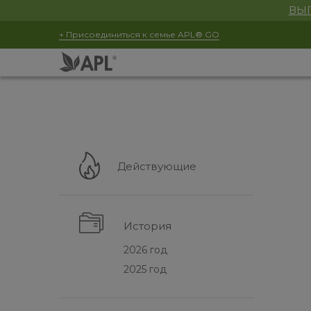
ВЫГ
+ Присоединиться к семье APL® GO
Действующие
История
2026 год
2025 год