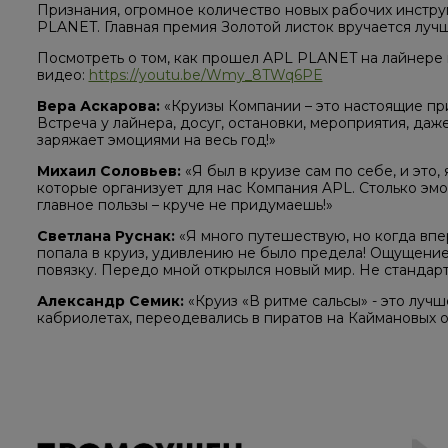
Признания, огромное количество новых рабочих инстру
PLANET. Главная премия Золотой листок вручается луч
Посмотреть о том, как прошел APL PLANET на лайнере 
видео:
https://youtu.be/Wmy_8TWq6PE
Вера Аскарова:
«Круизы Компании – это настоящие пр
Встреча у лайнера, досуг, остановки, мероприятия, даж
заряжает эмоциями на весь год!»
Михаил Соловьев:
«Я был в круизе сам по себе, и это,
которые организует для нас Компания APL. Столько эмо
главное пользы – круче не придумаешь!»
Светлана Руснак:
«Я много путешествую, но когда впер
попала в круиз, удивлению не было предела! Ощущение т
повязку. Передо мной открылся новый мир. Не стандар
Александр Семик:
«Круиз «В ритме сальсы» - это лучш
кабриолетах, переодевались в пиратов на Каймановых о