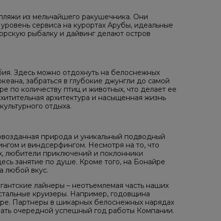
 пляжи из мельчайшего ракушечника. Они
 уровень сервиса на курортах Арубы, идеальные
морскую рыбалку и дайвинг делают остров
бия. Здесь можно отдохнуть на белоснежных
океана, забраться в глубокие джунгли до самой
ре по количеству птиц и животных, что делает ее
хитительная архитектура и насыщенная жизнь
культурного отдыха.
ервозданная природа и уникальный подводный
ингом и виндсерфингом. Несмотря на то, что
х, любители приключений и поклонники
есь занятие по душе. Кроме того, на Бонайре
а любой вкус.
игантские лайнеры – неотъемлемая часть наших
стальные круизеры. Например, годовщина
ре. Партнеры в шикарных белоснежных нарядах
вать очередной успешный год работы Компании.