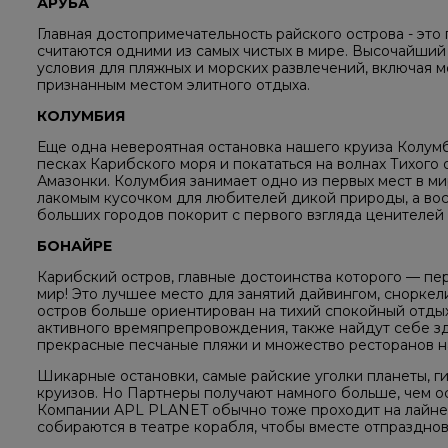
АРУБА
Главная достопримечательность райского острова - это
считаются одними из самых чистых в мире. Высочайший
условия для пляжных и морских развлечений, включая 
признанным местом элитного отдыха.
КОЛУМБИЯ
Еще одна невероятная остановка нашего круиза Колум
песках Карибского моря и покататься на волнах Тихого 
Амазонки. Колумбия занимает одно из первых мест в ми
лакомым кусочком для любителей дикой природы, а вос
больших городов покорит с первого взгляда ценителей 
БОНАЙРЕ
Карибский остров, главные достоинства которого — п
мир! Это лучшее место для занятий дайвингом, сноркел
остров больше ориентирован на тихий спокойный отды
активного времяпрепровождения, также найдут себе зд
прекрасные песчаные пляжи и множество ресторанов н
Шикарные остановки, самые райские уголки планеты, г
круизов. Но Партнеры получают намного больше, чем о
Компании APL PLANET обычно тоже проходит на лайне
собираются в театре корабля, чтобы вместе отпраздно