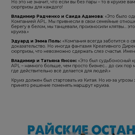
Но это не значит, что если вы без пары – то в круизе в
сюрпризы для каждого!
Владимир Радченко и Саида Адамова
: «Это было о
Компанией APL. Мы привнесли в свои семейные отноше
берегу в белом, мы танцевали, произносили клятвы… эт
круиза.»
Эдуард и Эмма Поль:
«Компания всегда заботится о с
доказательство. Но иногда фантазия Креативного Дире
сюрпризы, что невозможно сдержать слез счастья. Име
Владимир и Татьяна Янсон:
«Это был судьбоносный кр
APL – намного больше, чем просто бизнес… до сих пор
где действительно всё делается для людей.»
Круиз должен был стартовать из Китая. Но из-за угроз
принято решение поменять маршрут круиза.