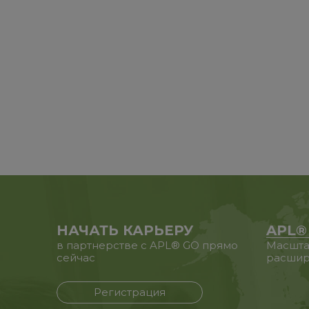
НАЧАТЬ КАРЬЕРУ
APL®
в партнерстве с APL® GO прямо
Масшта
сейчас
расшир
Регистрация