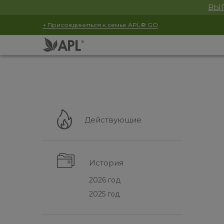
ВЫГ
+ Присоединиться к семье APL® GO
Действующие
История
2026 год
2025 год