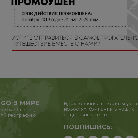
 GO В МИРЕ
Вдохновляйся и первым узна
новостях Компании в наших
бируй бизнес,
социальных сетях!
яй географию.
ПОДПИШИСЬ: