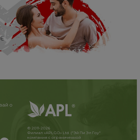
вай о
© 2011-2026
Филиал «APLGO» Ltd. ("Эй Пи Эл Гоу"
компания с ограниченной