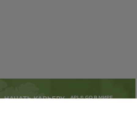
APL® GO В МИРЕ
НАЧАТЬ КАРЬЕРУ
Масштабируй бизнес,
в партнерстве с APL®
расширяй географию.
GO прямо сейчас
Регистрация