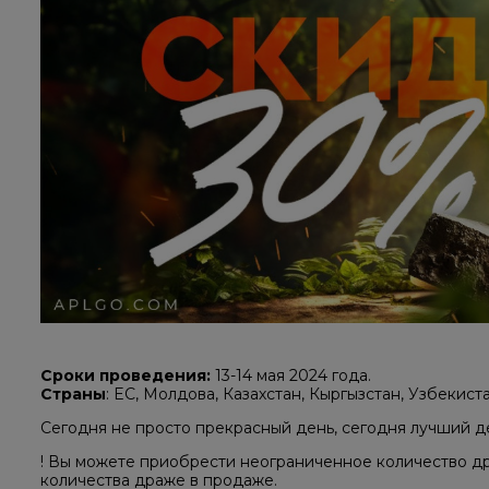
Сроки проведения:
13-14 мая 2024 года.
Страны
: EC, Молдова, Казахстан, Кыргызстан, Узбекист
Сегодня не просто прекрасный день, сегодня лучший д
! Вы можете приобрести неограниченное количество др
количества драже в продаже.