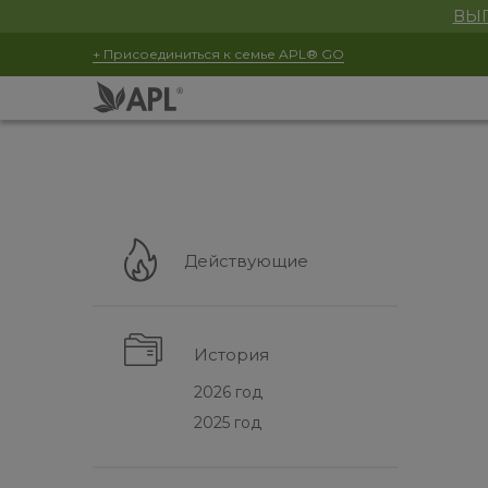
ВЫГ
+ Присоединиться к семье APL® GO
Действующие
История
2026 год
2025 год