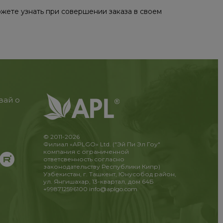
жете узнать при совершении заказа в своем
вай о
© 2011-2026
Филиал «APLGO» Ltd. ("Эй Пи Эл Гоу"
компания с ограниченной
ответсвенность согласно
законодательству Республики Кипр)
Узбекистан, г. Ташкент, Юнусобод район,
ул. Янгишахар, 13-квартал, дом 64Б
+998712596100
info@aplgo.com