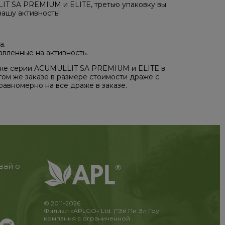
IT SA PREMIUM и ELITE, третью упаковку вы
вашу активность!
а.
вленные на активность.
аже серии ACUMULLIT SA PREMIUM и ELITE в
ом же заказе в размере стоимости драже с
авномерно на все драже в заказе.
вай о
© 2011-2026
Филиал «APLGO» Ltd. ("Эй Пи Эл Гоу"
компания с ограниченной