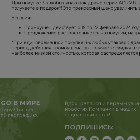
При покупке 3-х любых упаковок драже серии ACUMULL
получаете в подарок*! Это прекрасный шанс увеличить 
Условия:
Промоушен действует с 15 по 22 февраля 2024 год
Предложение распространяется на покупки, напра
*При единовременной покупке 3-х любых упаковок др
период действия промоушена, вы получаете скидку в эт
наиболее низкой стоимостью, которая распределяется р
 GO В МИРЕ
Вдохновляйся и первым узна
новостях Компании в наших
бируй бизнес,
социальных сетях!
яй географию.
ПОДПИШИСЬ: