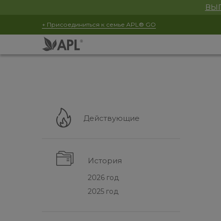
ВЫГ
+ Присоединиться к семье APL® GO
Действующие
История
2026 год
2025 год