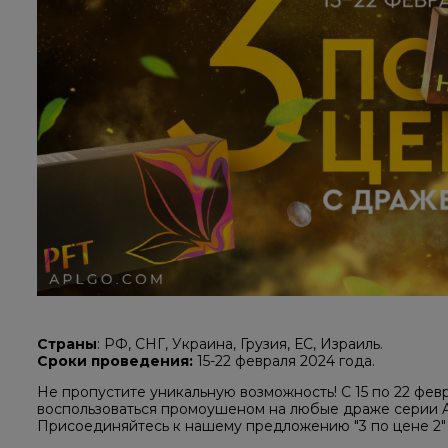
Страны
: РФ, СНГ, Украина, Грузия, ЕС, Израиль.
Сроки проведения:
15-22 февраля 2024 года.
Не пропустите уникальную возможность! С 15 по 22 фев
воспользоваться промоушеном на любые драже серии
Присоединяйтесь к нашему предложению "3 по цене 2" 