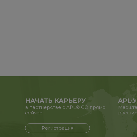
НАЧАТЬ КАРЬЕРУ
APL®
в партнерстве с APL® GO прямо
Масшта
сейчас
расшир
Регистрация