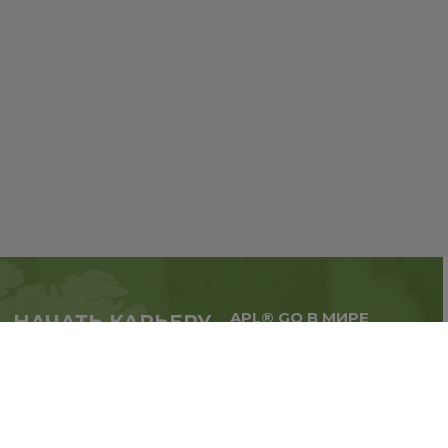
APL® GO В МИРЕ
НАЧАТЬ КАРЬЕРУ
Масштабируй бизнес,
в партнерстве с APL®
расширяй географию.
GO прямо сейчас
Регистрация