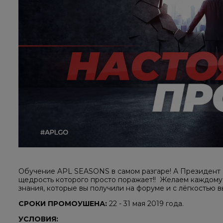
Обучение APL SEASONS в самом разгаре! А Президент
щедрость которого просто поражает!! Желаем каждому 
знания, которые вы получили на форуме и с лёгкостью 
СРОКИ ПРОМОУШЕНА:
22 - 31​ мая 2019 года.
УСЛОВИЯ: