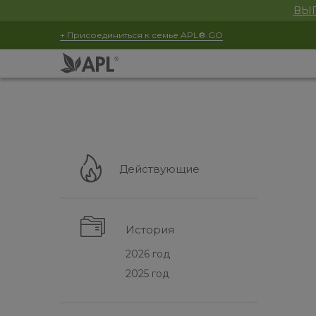
ВЫГ
+ Присоединиться к семье APL® GO
Действующие
История
2026 год
2025 год