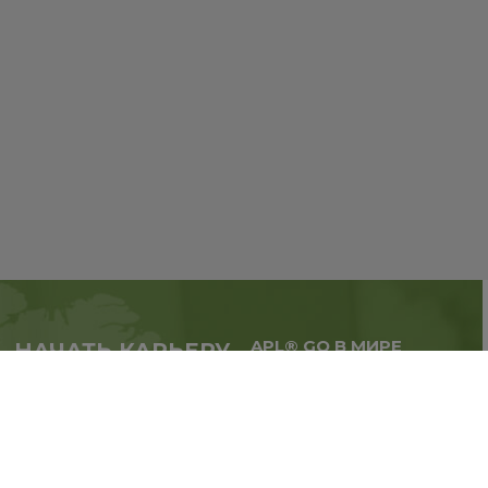
APL® GO В МИРЕ
НАЧАТЬ КАРЬЕРУ
Масштабируй бизнес,
в партнерстве с APL®
расширяй географию.
GO прямо сейчас
Регистрация