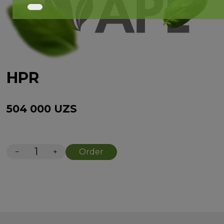
HPR
504 000
UZS
−
+
Order