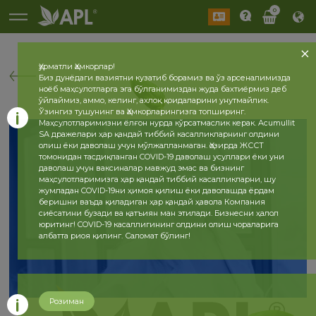
0
Ҳурматли Ҳамкорлар!
Биз дунёдаги вазиятни кузатиб борамиз ва ўз арсеналимизда
ноёб маҳсулотларга эга бўлганимиздан жуда бахтиёрмиз деб
ўйлаймиз, аммо, келинг, ахлоқ қоидаларини унутмайлик.
Ўзингиз тушунинг ва Ҳамкорларингизга топширинг.
Маҳсулотларимизни ёлғон нурда кўрсатмаслик керак. Acumullit
SA дражелари ҳар қандай тиббий касалликларнинг олдини
олиш ёки даволаш учун мўлжалланмаган. Ҳозирда ЖССТ
томонидан тасдиқланган COVID-19 даволаш усуллари ёки уни
даволаш учун ваксиналар мавжуд эмас ва бизнинг
маҳсулотларимизга ҳар қандай тиббий касалликларни, шу
жумладан COVID-19ни ҳимоя қилиш ёки даволашда ёрдам
беришни ваъда қиладиган ҳар қандай ҳавола Компания
сиёсатини бузади ва қатъиян ман этилади. Бизнесни ҳалол
юритинг! COVID-19 касаллигининг олдини олиш чораларига
албатта риоя қилинг. Саломат бўлинг!
Розиман