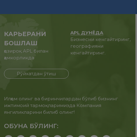
APL ДУНЁДА
КАРЬЕРАНИ
Бизнесни кенгайтиринг,
БОШЛАШ
географияни
ҳозироқ APL билан
кенгайтиринг.
ҳамкорликда
Рўйхатдан ўтиш
Илҳом олинг ва биринчилардан бўлиб бизнинг
ижтимоий тармоқларимизда Компания
янгиликларини билиб олинг!
ОБУНА БЎЛИНГ: