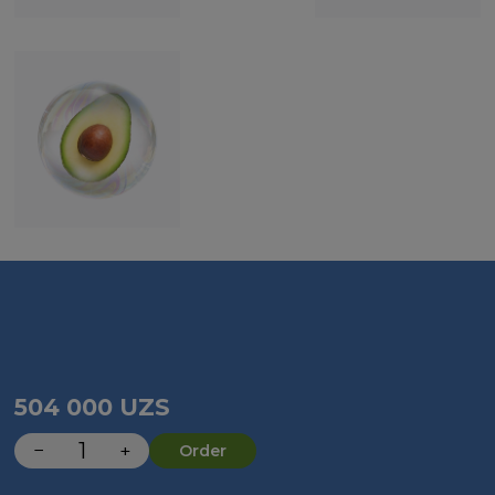
504 000
UZS
−
+
Order