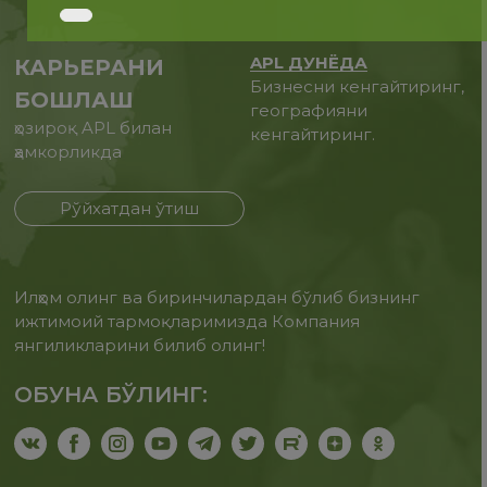
APL ДУНЁДА
КАРЬЕРАНИ
Бизнесни кенгайтиринг,
БОШЛАШ
географияни
ҳозироқ APL билан
кенгайтиринг.
ҳамкорликда
Рўйхатдан ўтиш
Илҳом олинг ва биринчилардан бўлиб бизнинг
ижтимоий тармоқларимизда Компания
янгиликларини билиб олинг!
ОБУНА БЎЛИНГ: