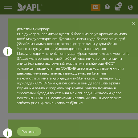
0
Ҳурматли Ҳамкорлар!
Биз дунёдаги вазиятни кузатиб борамиз ва ўз арсеналимизда
ноёб маҳсулотларга эга бўлганимиздан жуда бахтиёрмиз деб
ўйлаймиз, аммо, келинг, ахлоқ қоидаларини унутмайлик.
Ўзингиз тушунинг ва Ҳамкорларингизга топширинг.
Маҳсулотларимизни ёлғон нурда кўрсатмаслик керак. Acumullit
SA дражелари ҳар қандай тиббий касалликларнинг олдини
олиш ёки даволаш учун мўлжалланмаган. Ҳозирда ЖССТ
томонидан тасдиқланган COVID-19 даволаш усуллари ёки уни
даволаш учун ваксиналар мавжуд эмас ва бизнинг
маҳсулотларимизга ҳар қандай тиббий касалликларни, шу
жумладан COVID-19ни ҳимоя қилиш ёки даволашда ёрдам
беришни ваъда қиладиган ҳар қандай ҳавола Компания
сиёсатини бузади ва қатъиян ман этилади. Бизнесни ҳалол
юритинг! COVID-19 касаллигининг олдини олиш чораларига
албатта риоя қилинг. Саломат бўлинг!
Розиман