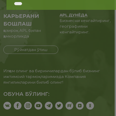
APL ДУНЁДА
КАРЬЕРАНИ
Бизнесни кенгайтиринг,
БОШЛАШ
географияни
ҳозироқ APL билан
кенгайтиринг.
ҳамкорликда
Рўйхатдан ўтиш
Илҳом олинг ва биринчилардан бўлиб бизнинг
ижтимоий тармоқларимизда Компания
янгиликларини билиб олинг!
ОБУНА БЎЛИНГ: