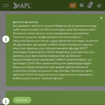
0
Ҳурматли Ҳамкорлар!
Биз дунёдаги вазиятни кузатиб борамиз ва ўз арсеналимизда
ноёб маҳсулотларга эга бўлганимиздан жуда бахтиёрмиз деб
ўйлаймиз, аммо, келинг, ахлоқ қоидаларини унутмайлик.
Ўзингиз тушунинг ва Ҳамкорларингизга топширинг.
Маҳсулотларимизни ёлғон нурда кўрсатмаслик керак. Acumullit
SA дражелари ҳар қандай тиббий касалликларнинг олдини
олиш ёки даволаш учун мўлжалланмаган. Ҳозирда ЖССТ
томонидан тасдиқланган COVID-19 даволаш усуллари ёки уни
даволаш учун ваксиналар мавжуд эмас ва бизнинг
маҳсулотларимизга ҳар қандай тиббий касалликларни, шу
жумладан COVID-19ни ҳимоя қилиш ёки даволашда ёрдам
беришни ваъда қиладиган ҳар қандай ҳавола Компания
сиёсатини бузади ва қатъиян ман этилади. Бизнесни ҳалол
юритинг! COVID-19 касаллигининг олдини олиш чораларига
албатта риоя қилинг. Саломат бўлинг!
Розиман