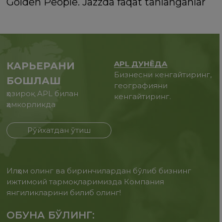
Golden People. Jazzda faqat tanlanganlar
APL ДУНЁДА
КАРЬЕРАНИ
Бизнесни кенгайтиринг,
БОШЛАШ
географияни
ҳозироқ APL билан
кенгайтиринг.
ҳамкорликда
Рўйхатдан ўтиш
Илҳом олинг ва биринчилардан бўлиб бизнинг
ижтимоий тармоқларимизда Компания
янгиликларини билиб олинг!
ОБУНА БЎЛИНГ: