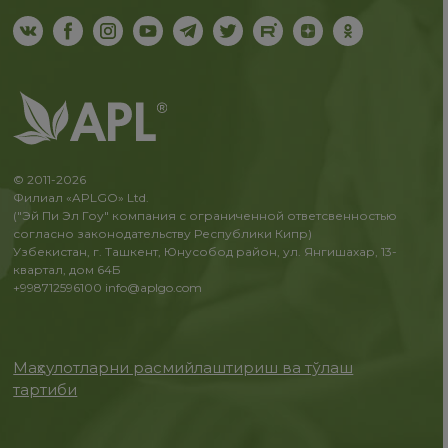
© 2011-2026
Филиал «APLGO» Ltd.
("Эй Пи Эл Гоу" компания с ограниченной ответсвенностью
согласно законодательству Республики Кипр)
Узбекистан, г. Ташкент, Юнусобод район, ул. Янгишахар, 13-
квартал, дом 64Б
+998712596100
info@aplgo.com
Маҳсулотларни расмийлаштириш ва тўлаш
тартиби