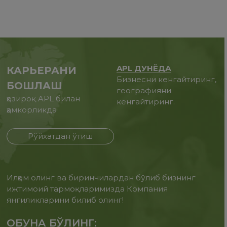
APL ДУНЁДА
КАРЬЕРАНИ
Бизнесни кенгайтиринг,
БОШЛАШ
географияни
ҳозироқ APL билан
кенгайтиринг.
ҳамкорликда
Рўйхатдан ўтиш
Илҳом олинг ва биринчилардан бўлиб бизнинг
ижтимоий тармоқларимизда Компания
янгиликларини билиб олинг!
ОБУНА БЎЛИНГ: