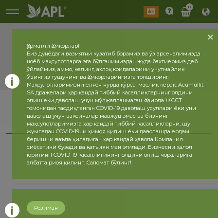
0
Ҳурматли Ҳамкорлар!
Биз дунёдаги вазиятни кузатиб борамиз ва ўз арсеналимизда
ноёб маҳсулотларга эга бўлганимиздан жуда бахтиёрмиз деб
ўйлаймиз, аммо, келинг, ахлоқ қоидаларини унутмайлик.
Ўзингиз тушунинг ва Ҳамкорларингизга топширинг.
Маҳсулотларимизни ёлғон нурда кўрсатмаслик керак. Acumullit
SA дражелари ҳар қандай тиббий касалликларнинг олдини
олиш ёки даволаш учун мўлжалланмаган. Ҳозирда ЖССТ
томонидан тасдиқланган COVID-19 даволаш усуллари ёки уни
даволаш учун ваксиналар мавжуд эмас ва бизнинг
маҳсулотларимизга ҳар қандай тиббий касалликларни, шу
жумладан COVID-19ни ҳимоя қилиш ёки даволашда ёрдам
беришни ваъда қиладиган ҳар қандай ҳавола Компания
сиёсатини бузади ва қатъиян ман этилади. Бизнесни ҳалол
юритинг! COVID-19 касаллигининг олдини олиш чораларига
албатта риоя қилинг. Саломат бўлинг!
Розиман