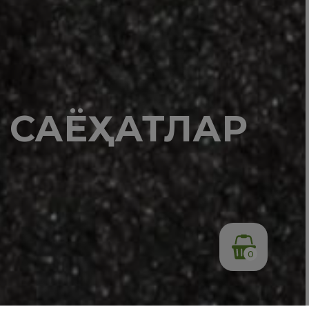
И САЁҲАТЛАР
0