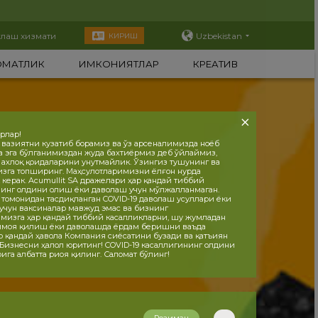
тлаш хизмати
Uzbekistan
КИРИШ
ОМАТЛИК
ИМКОНИЯТЛАР
КРЕАТИВ
орлар!
 вазиятни кузатиб борамиз ва ўз арсеналимизда ноёб
а эга бўлганимиздан жуда бахтиёрмиз деб ўйлаймиз,
, ахлоқ қоидаларини унутмайлик. Ўзингиз тушунинг ва
изга топширинг. Маҳсулотларимизни ёлғон нурда
 керак. Acumullit SA дражелари ҳар қандай тиббий
инг олдини олиш ёки даволаш учун мўлжалланмаган.
 томонидан тасдиқланган COVID-19 даволаш усуллари ёки
учун ваксиналар мавжуд эмас ва бизнинг
мизга ҳар қандай тиббий касалликларни, шу жумладан
ҳимоя қилиш ёки даволашда ёрдам беришни ваъда
р қандай ҳавола Компания сиёсатини бузади ва қатъиян
 Бизнесни ҳалол юритинг! COVID-19 касаллигининг олдини
ига албатта риоя қилинг. Саломат бўлинг!