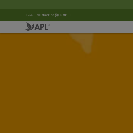
+ APL оиласига қўшилиш