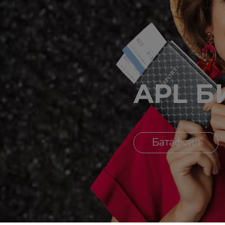
APL Б
Батафсил