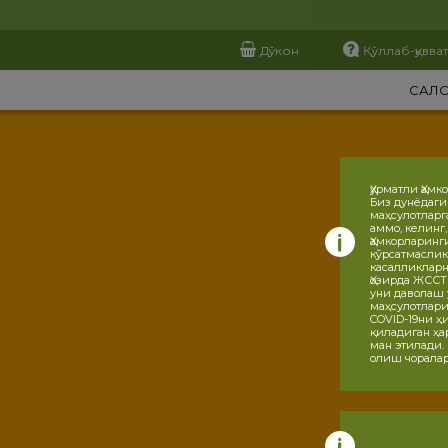
Дўкон
Қўллаб-қувва
САЛ
Ҳурматли Ҳамк
Биз дунёдаги
маҳсулотларг
аммо, келинг
Ҳамкорларинг
кўрсатмаслик
касалликларн
Ҳозирда ЖССТ
уни даволаш 
маҳсулотлари
COVID-19ни 
қиладиган ҳа
ман этилади.
олиш чоралар