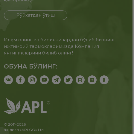
Рўйхатдан ўтиш
Илҳом олинг ва биринчилардан бўлиб бизнинг
ижтимоий тармоқларимизда Компания
янгиликларини билиб олинг!
ОБУНА БЎЛИНГ:
© 2011-2026
Филиал «APLGO» Ltd.