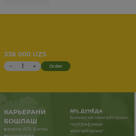
336 000
UZS
−
+
Order
APL ДУНЁДА
КАРЬЕРАНИ
Бизнесни кенгайтиринг,
БОШЛАШ
географияни
ҳозироқ APL билан
кенгайтиринг.
ҳамкорликда