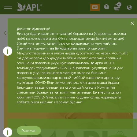
0
Ҳурматли Ҳамкорлар!
Биз дунёдаги вазиятни кузатиб борамиз ва ўз арсеналимизда
ноёб маҳсулотларга эга бўлганимиздан жуда бахтиёрмиз деб
ўйлаймиз, аммо, келинг, ахлоқ қоидаларини унутмайлик.
Ўзингиз тушунинг ва Ҳамкорларингизга топширинг.
Маҳсулотларимизни ёлғон нурда кўрсатмаслик керак. Acumullit
SA дражелари ҳар қандай тиббий касалликларнинг олдини
олиш ёки даволаш учун мўлжалланмаган. Ҳозирда ЖССТ
томонидан тасдиқланган COVID-19 даволаш усуллари ёки уни
даволаш учун ваксиналар мавжуд эмас ва бизнинг
маҳсулотларимизга ҳар қандай тиббий касалликларни, шу
жумладан COVID-19ни ҳимоя қилиш ёки даволашда ёрдам
беришни ваъда қиладиган ҳар қандай ҳавола Компания
сиёсатини бузади ва қатъиян ман этилади. Бизнесни ҳалол
юритинг! COVID-19 касаллигининг олдини олиш чораларига
албатта риоя қилинг. Саломат бўлинг!
Розиман