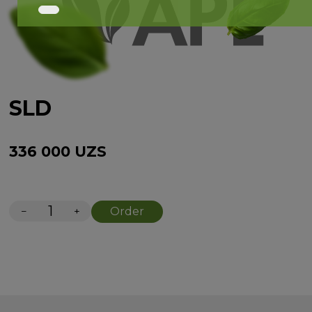
SLD
336 000
UZS
−
+
Order