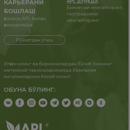
APL ДУНЁДА
КАРЬЕРАНИ
Бизнесни кенгайтиринг,
БОШЛАШ
географияни
ҳозироқ APL билан
кенгайтиринг.
ҳамкорликда
Рўйхатдан ўтиш
Илҳом олинг ва биринчилардан бўлиб бизнинг
ижтимоий тармоқларимизда Компания
янгиликларини билиб олинг!
ОБУНА БЎЛИНГ: