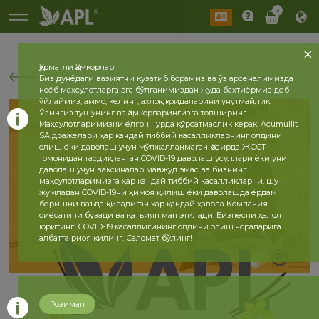
0
Ҳурматли Ҳамкорлар!
Биз дунёдаги вазиятни кузатиб борамиз ва ўз арсеналимизда
ноёб маҳсулотларга эга бўлганимиздан жуда бахтиёрмиз деб
ўйлаймиз, аммо, келинг, ахлоқ қоидаларини унутмайлик.
Ўзингиз тушунинг ва Ҳамкорларингизга топширинг.
Маҳсулотларимизни ёлғон нурда кўрсатмаслик керак. Acumullit
SA дражелари ҳар қандай тиббий касалликларнинг олдини
олиш ёки даволаш учун мўлжалланмаган. Ҳозирда ЖССТ
томонидан тасдиқланган COVID-19 даволаш усуллари ёки уни
даволаш учун ваксиналар мавжуд эмас ва бизнинг
маҳсулотларимизга ҳар қандай тиббий касалликларни, шу
жумладан COVID-19ни ҳимоя қилиш ёки даволашда ёрдам
беришни ваъда қиладиган ҳар қандай ҳавола Компания
сиёсатини бузади ва қатъиян ман этилади. Бизнесни ҳалол
юритинг! COVID-19 касаллигининг олдини олиш чораларига
албатта риоя қилинг. Саломат бўлинг!
Розиман