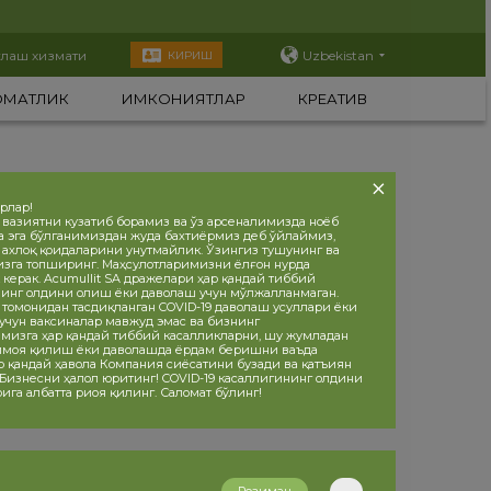
тлаш хизмати
Uzbekistan
КИРИШ
ОМАТЛИК
ИМКОНИЯТЛАР
КРЕАТИВ
орлар!
 вазиятни кузатиб борамиз ва ўз арсеналимизда ноёб
а эга бўлганимиздан жуда бахтиёрмиз деб ўйлаймиз,
, ахлоқ қоидаларини унутмайлик. Ўзингиз тушунинг ва
изга топширинг. Маҳсулотларимизни ёлғон нурда
 керак. Acumullit SA дражелари ҳар қандай тиббий
инг олдини олиш ёки даволаш учун мўлжалланмаган.
 томонидан тасдиқланган COVID-19 даволаш усуллари ёки
учун ваксиналар мавжуд эмас ва бизнинг
мизга ҳар қандай тиббий касалликларни, шу жумладан
ҳимоя қилиш ёки даволашда ёрдам беришни ваъда
р қандай ҳавола Компания сиёсатини бузади ва қатъиян
 Бизнесни ҳалол юритинг! COVID-19 касаллигининг олдини
ига албатта риоя қилинг. Саломат бўлинг!