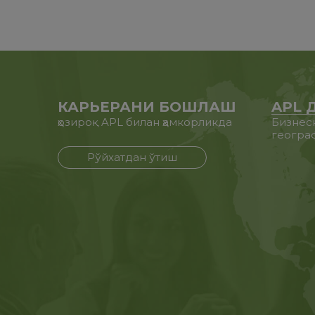
КАРЬЕРАНИ БОШЛАШ
APL 
ҳозироқ APL билан ҳамкорликда
Бизнес
геогра
Рўйхатдан ўтиш