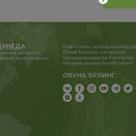
ДУНЁДА
Илҳом олинг ва биринчилард
бўлиб бизнинг ижтимоий
ни кенгайтиринг,
тармоқларимизда Компания
фияни кенгайтиринг.
янгиликларини билиб олинг!
ОБУНА БЎЛИНГ: