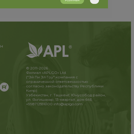
Розиман
ан
© 2011-2026
Филиал «APLGO» Ltd.
("Эй Пи Эл Гоу" компания с
ограниченной ответсвенностью
согласно законодательству Республики
Кипр)
Узбекистан, г. Ташкент, Юнусобод район,
ул. Янгишахар, 13-квартал, дом 64Б
+998712596100
info@aplgo.com