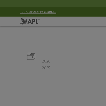
+ APL оиласига қўшилиш
2026
2025