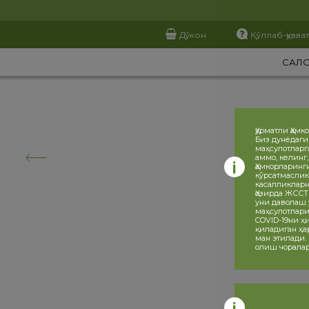
Дўкон
Қўллаб-қувва
САЛ
Ҳурматли Ҳамк
Биз дунёдаги
маҳсулотларг
аммо, келинг
Ҳамкорларинг
кўрсатмаслик
касалликларн
Ҳозирда ЖССТ
уни даволаш 
маҳсулотлари
COVID-19ни 
қиладиган ҳа
ман этилади.
олиш чоралар