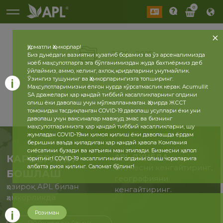
0
Ҳурматли Ҳамкорлар!
2026
2025
Биз дунёдаги вазиятни кузатиб борамиз ва ўз арсеналимизда
ноёб маҳсулотларга эга бўлганимиздан жуда бахтиёрмиз деб
ўйлаймиз, аммо, келинг, ахлоқ қоидаларини унутмайлик.
Ўзингиз тушунинг ва Ҳамкорларингизга топширинг.
Маҳсулотларимизни ёлғон нурда кўрсатмаслик керак. Acumullit
SA дражелари ҳар қандай тиббий касалликларнинг олдини
олиш ёки даволаш учун мўлжалланмаган. Ҳозирда ЖССТ
томонидан тасдиқланган COVID-19 даволаш усуллари ёки уни
даволаш учун ваксиналар мавжуд эмас ва бизнинг
маҳсулотларимизга ҳар қандай тиббий касалликларни, шу
жумладан COVID-19ни ҳимоя қилиш ёки даволашда ёрдам
беришни ваъда қиладиган ҳар қандай ҳавола Компания
сиёсатини бузади ва қатъиян ман этилади. Бизнесни ҳалол
APL ДУНЁДА
КАРЬЕРАНИ
юритинг! COVID-19 касаллигининг олдини олиш чораларига
албатта риоя қилинг. Саломат бўлинг!
Бизнесни кенгайтиринг,
БОШЛАШ
географияни
ҳозироқ APL билан
кенгайтиринг.
ҳамкорликда
Розиман