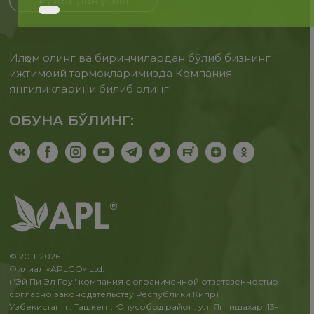
Рўйхатдан ўтиш
Илҳом олинг ва биринчилардан бўлиб бизнинг
ижтимоий тармоқларимизда Компания
янгиликларини билиб олинг!
ОБУНА БЎЛИНГ:
© 2011-2026
Филиал «APLGO» Ltd.
("Эй Пи Эл Гоу" компания с ограниченной ответсвенностью
согласно законодательству Республики Кипр)
Узбекистан, г. Ташкент, Юнусобод район, ул. Янгишахар, 13-