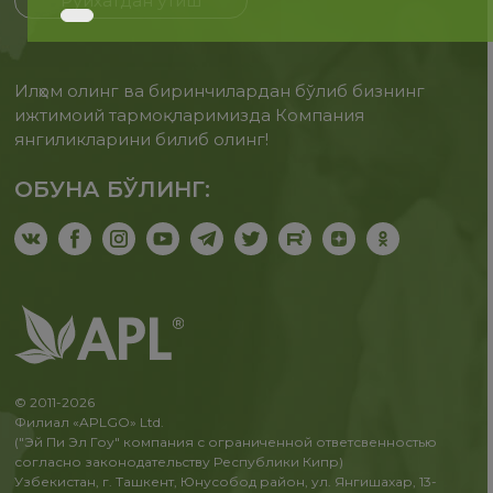
Рўйхатдан ўтиш
Илҳом олинг ва биринчилардан бўлиб бизнинг
ижтимоий тармоқларимизда Компания
янгиликларини билиб олинг!
ОБУНА БЎЛИНГ:
© 2011-2026
Филиал «APLGO» Ltd.
("Эй Пи Эл Гоу" компания с ограниченной ответсвенностью
согласно законодательству Республики Кипр)
Узбекистан, г. Ташкент, Юнусобод район, ул. Янгишахар, 13-