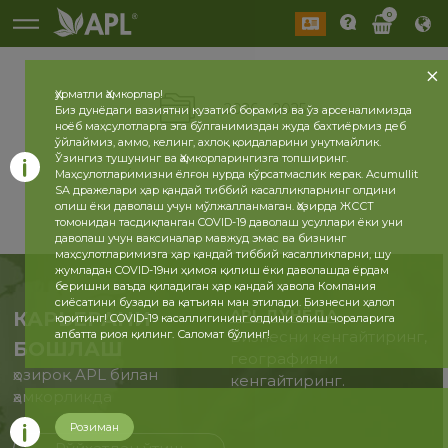
0
Ҳурматли Ҳамкорлар!
2026
2025
Биз дунёдаги вазиятни кузатиб борамиз ва ўз арсеналимизда
ноёб маҳсулотларга эга бўлганимиздан жуда бахтиёрмиз деб
ўйлаймиз, аммо, келинг, ахлоқ қоидаларини унутмайлик.
Ўзингиз тушунинг ва Ҳамкорларингизга топширинг.
Маҳсулотларимизни ёлғон нурда кўрсатмаслик керак. Acumullit
SA дражелари ҳар қандай тиббий касалликларнинг олдини
олиш ёки даволаш учун мўлжалланмаган. Ҳозирда ЖССТ
томонидан тасдиқланган COVID-19 даволаш усуллари ёки уни
даволаш учун ваксиналар мавжуд эмас ва бизнинг
маҳсулотларимизга ҳар қандай тиббий касалликларни, шу
жумладан COVID-19ни ҳимоя қилиш ёки даволашда ёрдам
беришни ваъда қиладиган ҳар қандай ҳавола Компания
сиёсатини бузади ва қатъиян ман этилади. Бизнесни ҳалол
APL ДУНЁДА
КАРЬЕРАНИ
юритинг! COVID-19 касаллигининг олдини олиш чораларига
албатта риоя қилинг. Саломат бўлинг!
Бизнесни кенгайтиринг,
БОШЛАШ
географияни
ҳозироқ APL билан
кенгайтиринг.
ҳамкорликда
Розиман