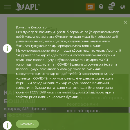
0
Ҳурматли Ҳамкорлар!
2026
2025
Биз дунёдаги вазиятни кузатиб борамиз ва ўз арсеналимизда
ноёб маҳсулотларга эга бўлганимиздан жуда бахтиёрмиз деб
ўйлаймиз, аммо, келинг, ахлоқ қоидаларини унутмайлик.
Ўзингиз тушунинг ва Ҳамкорларингизга топширинг.
Маҳсулотларимизни ёлғон нурда кўрсатмаслик керак. Acumullit
SA дражелари ҳар қандай тиббий касалликларнинг олдини
олиш ёки даволаш учун мўлжалланмаган. Ҳозирда ЖССТ
томонидан тасдиқланган COVID-19 даволаш усуллари ёки уни
даволаш учун ваксиналар мавжуд эмас ва бизнинг
маҳсулотларимизга ҳар қандай тиббий касалликларни, шу
жумладан COVID-19ни ҳимоя қилиш ёки даволашда ёрдам
беришни ваъда қиладиган ҳар қандай ҳавола Компания
сиёсатини бузади ва қатъиян ман этилади. Бизнесни ҳалол
APL ДУНЁДА
КАРЬЕРАНИ
юритинг! COVID-19 касаллигининг олдини олиш чораларига
албатта риоя қилинг. Саломат бўлинг!
Бизнесни кенгайтиринг,
БОШЛАШ
географияни
ҳозироқ APL билан
кенгайтиринг.
ҳамкорликда
Розиман