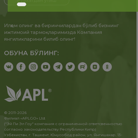
Рўйхатдан ўтиш
Илҳом олинг ва биринчилардан бўлиб бизнинг
ижтимоий тармоқларимизда Компания
янгиликларини билиб олинг!
ОБУНА БЎЛИНГ:
© 2011-2026
Филиал «APLGO» Ltd.
("Эй Пи Эл Гоу" компания с ограниченной ответсвенностью
согласно законодательству Республики Кипр)
Узбекистан, г. Ташкент, Юнусобод район, ул. Янгишахар, 13-