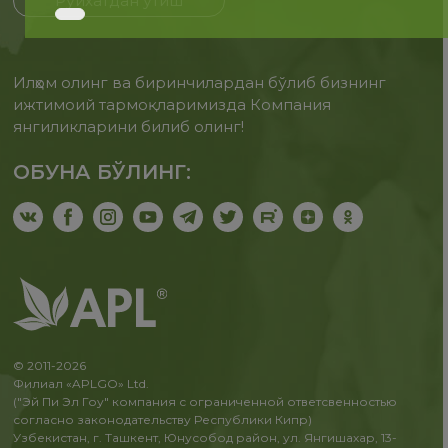
Рўйхатдан ўтиш
Илҳом олинг ва биринчилардан бўлиб бизнинг
ижтимоий тармоқларимизда Компания
янгиликларини билиб олинг!
ОБУНА БЎЛИНГ:
© 2011-2026
Филиал «APLGO» Ltd.
("Эй Пи Эл Гоу" компания с ограниченной ответсвенностью
согласно законодательству Республики Кипр)
Узбекистан, г. Ташкент, Юнусобод район, ул. Янгишахар, 13-