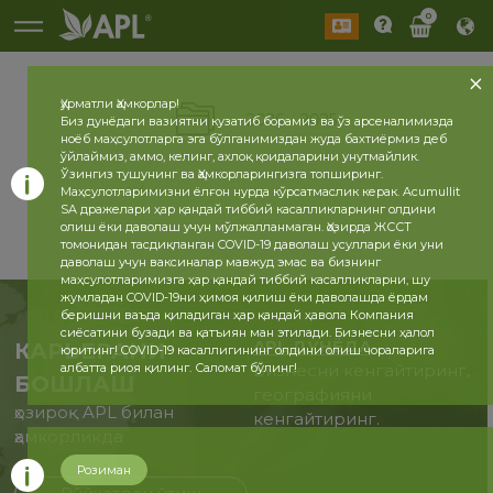
0
Ҳурматли Ҳамкорлар!
2026
2025
Биз дунёдаги вазиятни кузатиб борамиз ва ўз арсеналимизда
ноёб маҳсулотларга эга бўлганимиздан жуда бахтиёрмиз деб
ўйлаймиз, аммо, келинг, ахлоқ қоидаларини унутмайлик.
Ўзингиз тушунинг ва Ҳамкорларингизга топширинг.
Маҳсулотларимизни ёлғон нурда кўрсатмаслик керак. Acumullit
SA дражелари ҳар қандай тиббий касалликларнинг олдини
олиш ёки даволаш учун мўлжалланмаган. Ҳозирда ЖССТ
томонидан тасдиқланган COVID-19 даволаш усуллари ёки уни
даволаш учун ваксиналар мавжуд эмас ва бизнинг
маҳсулотларимизга ҳар қандай тиббий касалликларни, шу
жумладан COVID-19ни ҳимоя қилиш ёки даволашда ёрдам
беришни ваъда қиладиган ҳар қандай ҳавола Компания
сиёсатини бузади ва қатъиян ман этилади. Бизнесни ҳалол
APL ДУНЁДА
КАРЬЕРАНИ
юритинг! COVID-19 касаллигининг олдини олиш чораларига
албатта риоя қилинг. Саломат бўлинг!
Бизнесни кенгайтиринг,
БОШЛАШ
географияни
ҳозироқ APL билан
кенгайтиринг.
ҳамкорликда
Розиман