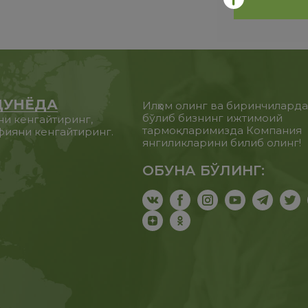
ДУНЁДА
Илҳом олинг ва биринчилард
бўлиб бизнинг ижтимоий
ни кенгайтиринг,
тармоқларимизда Компания
фияни кенгайтиринг.
янгиликларини билиб олинг!
ОБУНА БЎЛИНГ: