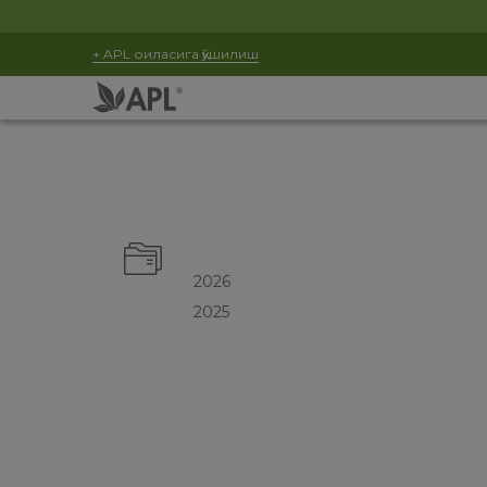
+ APL оиласига қўшилиш
2026
2025