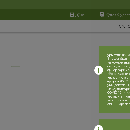
Дўкон
Қўллаб-қувва
САЛ
Ҳурматли Ҳамк
Биз дунёдаги
маҳсулотларг
аммо, келинг
Ҳамкорларинг
кўрсатмаслик
касалликларн
Ҳозирда ЖССТ
уни даволаш 
маҳсулотлари
COVID-19ни 
қиладиган ҳа
ман этилади.
олиш чоралар