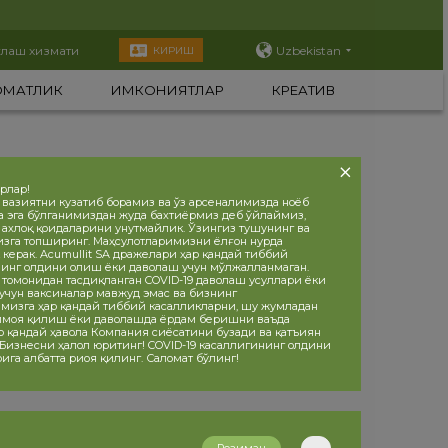
тлаш хизмати
Uzbekistan
КИРИШ
ОМАТЛИК
ИМКОНИЯТЛАР
КРЕАТИВ
орлар!
 вазиятни кузатиб борамиз ва ўз арсеналимизда ноёб
а эга бўлганимиздан жуда бахтиёрмиз деб ўйлаймиз,
, ахлоқ қоидаларини унутмайлик. Ўзингиз тушунинг ва
изга топширинг. Маҳсулотларимизни ёлғон нурда
 керак. Acumullit SA дражелари ҳар қандай тиббий
инг олдини олиш ёки даволаш учун мўлжалланмаган.
 томонидан тасдиқланган COVID-19 даволаш усуллари ёки
учун ваксиналар мавжуд эмас ва бизнинг
мизга ҳар қандай тиббий касалликларни, шу жумладан
ҳимоя қилиш ёки даволашда ёрдам беришни ваъда
р қандай ҳавола Компания сиёсатини бузади ва қатъиян
 Бизнесни ҳалол юритинг! COVID-19 касаллигининг олдини
ига албатта риоя қилинг. Саломат бўлинг!