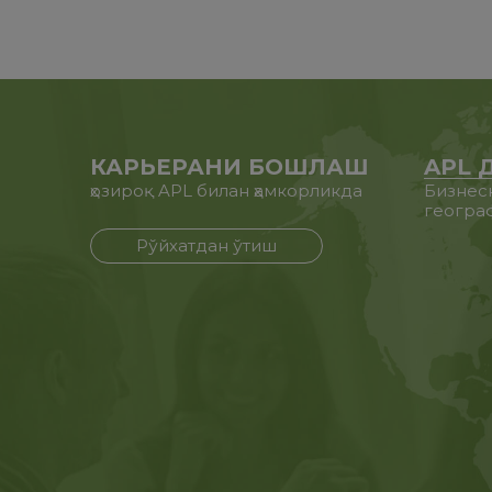
КАРЬЕРАНИ БОШЛАШ
APL 
ҳозироқ APL билан ҳамкорликда
Бизнес
геогра
Рўйхатдан ўтиш