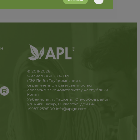
Розиман
ан
© 2011-2026
Филиал «APLGO» Ltd.
("Эй Пи Эл Гоу" компания с
ограниченной ответсвенностью
согласно законодательству Республики
Кипр)
Узбекистан, г. Ташкент, Юнусобод район,
ул. Янгишахар, 13-квартал, дом 64Б
+998712596100
info@aplgo.com