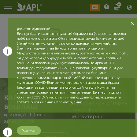
0
Ҳурматли Ҳамкорлар!
2026
2025
Биз дунёдаги вазиятни кузатиб борамиз ва ўз арсеналимизда
ноёб маҳсулотларга эга бўлганимиздан жуда бахтиёрмиз деб
ўйлаймиз, аммо, келинг, ахлоқ қоидаларини унутмайлик.
Ўзингиз тушунинг ва Ҳамкорларингизга топширинг.
Маҳсулотларимизни ёлғон нурда кўрсатмаслик керак. Acumullit
SA дражелари ҳар қандай тиббий касалликларнинг олдини
олиш ёки даволаш учун мўлжалланмаган. Ҳозирда ЖССТ
томонидан тасдиқланган COVID-19 даволаш усуллари ёки уни
даволаш учун ваксиналар мавжуд эмас ва бизнинг
маҳсулотларимизга ҳар қандай тиббий касалликларни, шу
жумладан COVID-19ни ҳимоя қилиш ёки даволашда ёрдам
беришни ваъда қиладиган ҳар қандай ҳавола Компания
сиёсатини бузади ва қатъиян ман этилади. Бизнесни ҳалол
APL ДУНЁДА
КАРЬЕРАНИ
юритинг! COVID-19 касаллигининг олдини олиш чораларига
албатта риоя қилинг. Саломат бўлинг!
Бизнесни кенгайтиринг,
БОШЛАШ
географияни
ҳозироқ APL билан
кенгайтиринг.
ҳамкорликда
Розиман