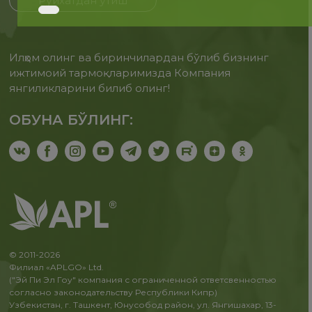
Рўйхатдан ўтиш
Илҳом олинг ва биринчилардан бўлиб бизнинг
ижтимоий тармоқларимизда Компания
янгиликларини билиб олинг!
ОБУНА БЎЛИНГ:
© 2011-2026
Филиал «APLGO» Ltd.
("Эй Пи Эл Гоу" компания с ограниченной ответсвенностью
согласно законодательству Республики Кипр)
Узбекистан, г. Ташкент, Юнусобод район, ул. Янгишахар, 13-