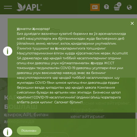
0
Ҳурматли Ҳамкорлар!
2026
2025
Биз дунёдаги вазиятни кузатиб борамиз ва ўз арсеналимизда
ноёб маҳсулотларга эга бўлганимиздан жуда бахтиёрмиз деб
ўйлаймиз, аммо, келинг, ахлоқ қоидаларини унутмайлик.
Ўзингиз тушунинг ва Ҳамкорларингизга топширинг.
Маҳсулотларимизни ёлғон нурда кўрсатмаслик керак. Acumullit
SA дражелари ҳар қандай тиббий касалликларнинг олдини
олиш ёки даволаш учун мўлжалланмаган. Ҳозирда ЖССТ
томонидан тасдиқланган COVID-19 даволаш усуллари ёки уни
даволаш учун ваксиналар мавжуд эмас ва бизнинг
маҳсулотларимизга ҳар қандай тиббий касалликларни, шу
жумладан COVID-19ни ҳимоя қилиш ёки даволашда ёрдам
беришни ваъда қиладиган ҳар қандай ҳавола Компания
сиёсатини бузади ва қатъиян ман этилади. Бизнесни ҳалол
APL ДУНЁДА
КАРЬЕРАНИ
юритинг! COVID-19 касаллигининг олдини олиш чораларига
албатта риоя қилинг. Саломат бўлинг!
Бизнесни кенгайтиринг,
БОШЛАШ
географияни
ҳозироқ APL билан
кенгайтиринг.
ҳамкорликда
Розиман