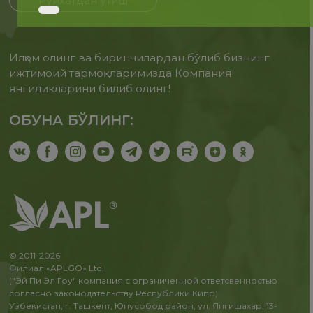
Рўйхатдан ўтиш
Илҳом олинг ва биринчилардан бўлиб бизнинг
ижтимоий тармоқларимизда Компания
янгиликларини билиб олинг!
ОБУНА БЎЛИНГ:
© 2011-2026
Филиал «APLGO» Ltd.
("Эй Пи Эл Гоу" компания с ограниченной ответсвенностью
согласно законодательству Республики Кипр)
Узбекистан, г. Ташкент, Юнусобод район, ул. Янгишахар, 13-