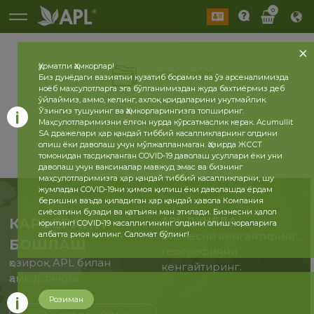
0
Ҳурматли Ҳамкорлар!
2026
2025
Биз дунёдаги вазиятни кузатиб борамиз ва ўз арсеналимизда
ноёб маҳсулотларга эга бўлганимиздан жуда бахтиёрмиз деб
ўйлаймиз, аммо, келинг, ахлоқ қоидаларини унутмайлик.
Ўзингиз тушунинг ва Ҳамкорларингизга топширинг.
Маҳсулотларимизни ёлғон нурда кўрсатмаслик керак. Acumullit
SA дражелари ҳар қандай тиббий касалликларнинг олдини
олиш ёки даволаш учун мўлжалланмаган. Ҳозирда ЖССТ
томонидан тасдиқланган COVID-19 даволаш усуллари ёки уни
даволаш учун ваксиналар мавжуд эмас ва бизнинг
маҳсулотларимизга ҳар қандай тиббий касалликларни, шу
жумладан COVID-19ни ҳимоя қилиш ёки даволашда ёрдам
беришни ваъда қиладиган ҳар қандай ҳавола Компания
сиёсатини бузади ва қатъиян ман этилади. Бизнесни ҳалол
APL ДУНЁДА
КАРЬЕРАНИ
юритинг! COVID-19 касаллигининг олдини олиш чораларига
албатта риоя қилинг. Саломат бўлинг!
Бизнесни кенгайтиринг,
БОШЛАШ
географияни
ҳозироқ APL билан
кенгайтиринг.
ҳамкорликда
Розиман